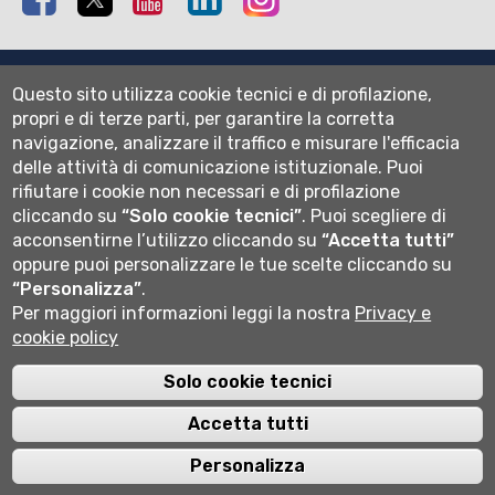
Mappa del sito
Questo sito utilizza cookie tecnici e di profilazione,
Normativa cookie
propri e di terze parti, per garantire la corretta
Informativa privacy
navigazione, analizzare il traffico e misurare l'efficacia
Cookie settings
delle attività di comunicazione istituzionale.
Puoi
rifiutare i cookie non necessari e di profilazione
Wi-fi
cliccando su
“Solo cookie tecnici”
.
Puoi scegliere di
Webmail
acconsentirne l’utilizzo cliccando su
“Accetta tutti”
oppure puoi personalizzare le tue scelte cliccando su
“Personalizza”
.
Per maggiori informazioni leggi la nostra
Privacy e
Università degli studi di Bergamo
cookie policy
via Salvecchio 19
24129 Bergamo
Cod. Fiscale 80004350163
Solo cookie tecnici
P.IVA 01612800167
Centralino 035 2052111
Accetta tutti
Personalizza