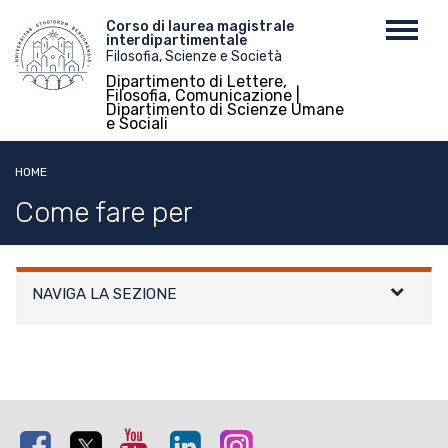
Salta
Menu
Corso di laurea magistrale
Toggl
al
interdipartimentale
top
navig
contenuto
Filosofia, Scienze e Società
principale
Dipartimento di Lettere,
Filosofia, Comunicazione |
Dipartimento di Scienze Umane
e Sociali
HOME
Come fare per
NAVIGA LA SEZIONE
Facebook
Twitter
Youtube
Linkedin
Instagram