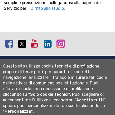
semplice preiscrizione, collegandosi alla pagina del
Servizio per il
Diritto allo studio.
Facebook
Twitter
Youtube
Linkedin
Instagram
Mappa del sito
Questo sito utilizza cookie tecnici e di profilazione,
Normativa cookie
propri e di terze parti, per garantire la corretta
Informativa privacy
navigazione, analizzare il traffico e misurare l'efficacia
Cookie settings
delle attività di comunicazione istituzionale.
Puoi
rifiutare i cookie non necessari e di profilazione
Wi-fi
cliccando su
“Solo cookie tecnici”
.
Puoi scegliere di
Webmail
acconsentirne l’utilizzo cliccando su
“Accetta tutti”
oppure puoi personalizzare le tue scelte cliccando su
“Personalizza”
.