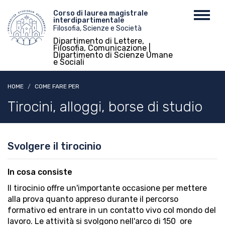
Salta
Menu
Corso di laurea magistrale
Toggl
al
interdipartimentale
top
navig
contenuto
Filosofia, Scienze e Società
principale
Dipartimento di Lettere,
Filosofia, Comunicazione |
Dipartimento di Scienze Umane
e Sociali
HOME
COME FARE PER
Tirocini, alloggi, borse di studio
Svolgere il tirocinio
In cosa consiste
ll tirocinio offre un'importante occasione per mettere
alla prova quanto appreso durante il percorso
formativo ed entrare in un contatto vivo col mondo del
lavoro. Le attività si svolgono nell'arco di 150 ore