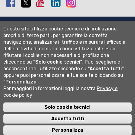
Mappa del sito
Questo sito utilizza cookie tecnici e di profilazione,
Normativa cookie
propri e di terze parti, per garantire la corretta
Informativa privacy
navigazione, analizzare il traffico e misurare l'efficacia
Cookie settings
delle attività di comunicazione istituzionale.
Puoi
rifiutare i cookie non necessari e di profilazione
Wi-fi
cliccando su
“Solo cookie tecnici”
.
Puoi scegliere di
Webmail
acconsentirne l’utilizzo cliccando su
“Accetta tutti”
oppure puoi personalizzare le tue scelte cliccando su
“Personalizza”
.
Per maggiori informazioni leggi la nostra
Privacy e
Università degli studi di Bergamo
cookie policy
via Salvecchio 19
24129 Bergamo
Cod. Fiscale 80004350163
Solo cookie tecnici
P.IVA 01612800167
Centralino 035 2052111
Accetta tutti
Personalizza