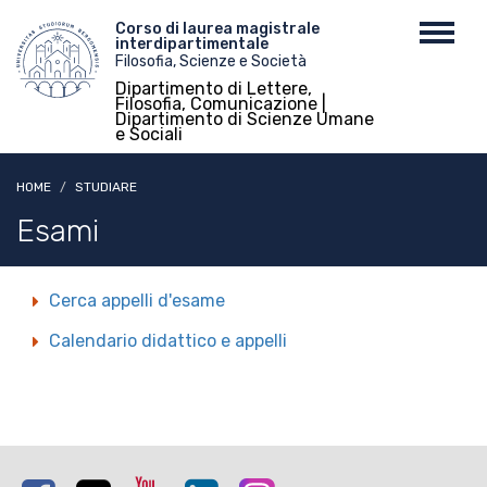
Salta
Menu
Corso di laurea magistrale
Toggl
al
interdipartimentale
top
navig
contenuto
Filosofia, Scienze e Società
principale
Dipartimento di Lettere,
Filosofia, Comunicazione |
Dipartimento di Scienze Umane
e Sociali
HOME
STUDIARE
Esami
Cerca appelli d'esame
Calendario didattico e appelli
Facebook
Twitter
Youtube
Linkedin
Instagram